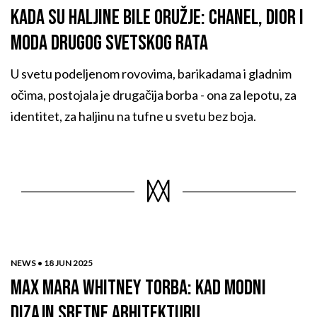
KADA SU HALJINE BILE ORUŽJE: CHANEL, DIOR I
MODA DRUGOG SVETSKOG RATA
U svetu podeljenom rovovima, barikadama i gladnim
očima, postojala je drugačija borba - ona za lepotu, za
identitet, za haljinu na tufne u svetu bez boja.
NEWS •
18 JUN 2025
MAX MARA WHITNEY TORBA: KAD MODNI
DIZAJN SRETNE ARHITEKTURU