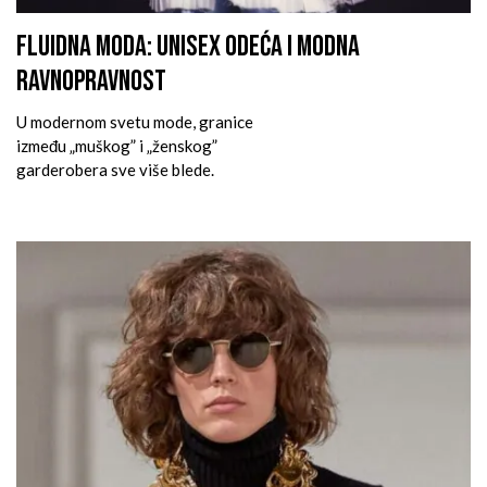
FLUIDNA MODA: UNISEX ODEĆA I MODNA
RAVNOPRAVNOST
U modernom svetu mode, granice
između „muškog” i „ženskog”
garderobera sve više blede.