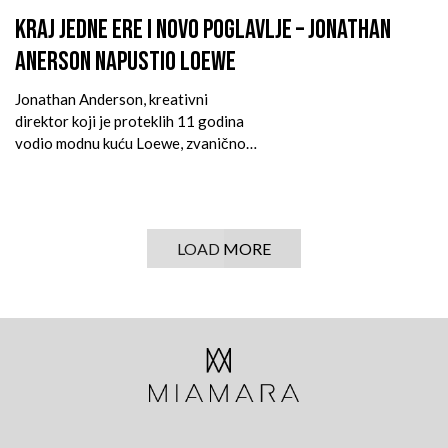
KRAJ JEDNE ERE I NOVO POGLAVLJE – JONATHAN
ANERSON NAPUSTIO LOEWE
Jonathan Anderson, kreativni
direktor koji je proteklih 11 godina
vodio modnu kuću Loewe, zvanično
se povukao sa svoje pozicije,
ostavljajući iza sebe dubok trag u
savremenoj modi. Njegov odlazak
označava kraj jedne izuzetno
POSTS
LOAD MORE
uspešne ere i otvara novo poglavlje
NAVIGATION
za ovaj španski luksuzni brend u
vlasništvu LVMH grupe.