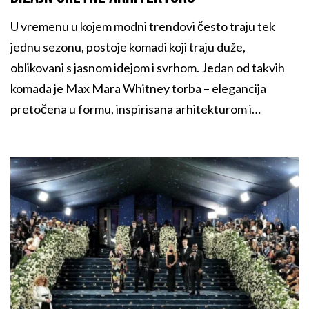
U vremenu u kojem modni trendovi često traju tek
jednu sezonu, postoje komadi koji traju duže,
oblikovani s jasnom idejom i svrhom. Jedan od takvih
komada je Max Mara Whitney torba – elegancija
pretočena u formu, inspirisana arhitekturom i
izrađena s preciznošću italijanskog majstorstva.