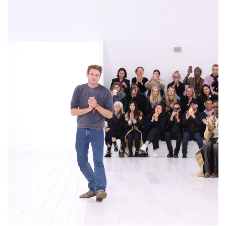
Metropoliten muzeju umetnosti u
Njujorku, sa ciljem prikupljanja
sredstava za Costume Institute -
odeljenje muzeja posvećeno istoriji
mode. Istovremeno, Met Gala služi i
kao uvod u tematsku izložbu
Instituta, pretvarajući modnu
estetiku u kulturni dijalog koji
preispituje umetnost oblačenja kroz
istoriju, identitet, društvene pokrete
i politiku tela.