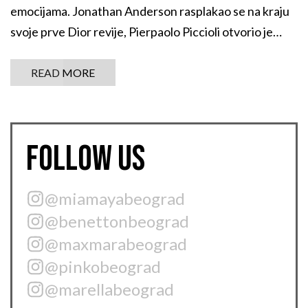
emocijama. Jonathan Anderson rasplakao se na kraju
svoje prve Dior revije, Pierpaolo Piccioli otvorio je
poetično novo poglavlje Balenciage, dok je
Alessandro Michele obasjao Valentino svetlošću i
READ MORE
romantikom svoje vizije „Fireflies“.
FOLLOW US
@miamayabeograd
@benettonbeograd
@maxmarabeograd
@pinkobeograd
@marellabeograd