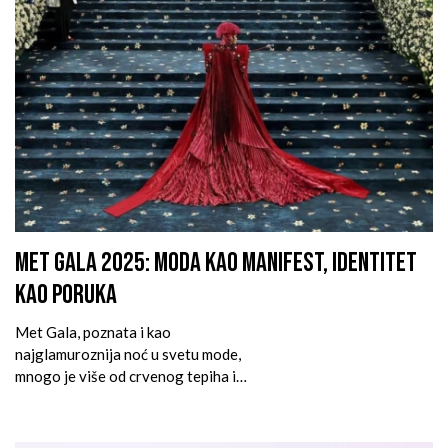
MET GALA 2025: MODA KAO MANIFEST, IDENTITET
KAO PORUKA
Met Gala, poznata i kao
najglamuroznija noć u svetu mode,
mnogo je više od crvenog tepiha i
spektakularnih kreacija slavnih
ličnosti. Ovaj prestižni događaj
organizuje se svake godine u