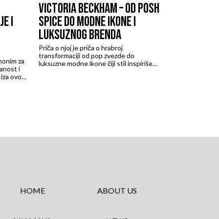
VICTORIA BECKHAM – OD POSH
E I
SPICE DO MODNE IKONE I
LUKSUZNOG BRENDA
Priča o njoj je priča o hrabroj
transformaciji od pop zvezde do
nonim za
luksuzne modne ikone čiji stil inspiriše
anost i
generacije.
 iza ovog
oji
chilleu
 koja je
jzaž.
HOME
ABOUT US