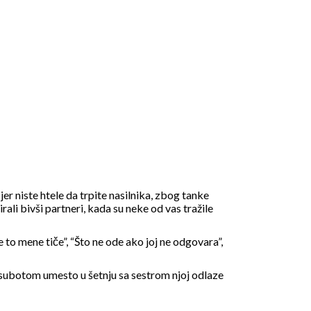
r niste htele da trpite nasilnika, zbog tanke
ali bivši partneri, kada su neke od vas tražile
se to mene tiče”, “Što ne ode ako joj ne odgovara”,
oje subotom umesto u šetnju sa sestrom njoj odlaze