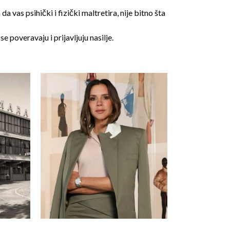
vas psihički i fizički maltretira, nije bitno šta
 poveravaju i prijavljuju nasilje.