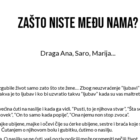
ZAŠTO NISTE MEĐU NAMA?
Draga Ana, Saro, Marija...
gubile život samo zato što ste žene… Zbog neuzvraćenje “ljubavi” je
a je to ljubav i ko bi uzvratio takvu “ljubav” kada su vas maltretir
ina ćuti na nasilje i kada ga vidi. “Pusti, to je njihova stvar”, “Šta 
ovek”, “On to samo kada popije”, “Ona njemu non stop zvoca”.
majke ubijene, majke i očevi čije su ćerke ubijene, sestre i braća k
 Ćutanjem o njihovom bolu i gubitku, ćutimo o nasilju.
. O nasilju se ne ćuti, vaš poziv policiji može promeniti nečiji život.