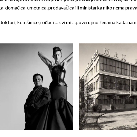
, domaćica, umetnica, prodavačica ili ministarka niko nema prava da 
i, doktori, komšinice, rođaci … svi mi …poverujmo ženama kada nam se