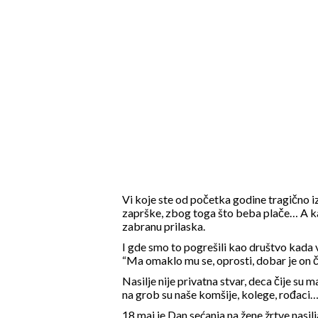
Vi koje ste od početka godine tragično iz
zaprške, zbog toga što beba plače… A kakv
zabranu prilaska.
I gde smo to pogrešili kao društvo kada već
“Ma omaklo mu se, oprosti, dobar je on č
Nasilje nije privatna stvar, deca čije su 
na grob su naše komšije, kolege, rođaci…
18.maj je Dan sećanja na žene žrtve nasilja