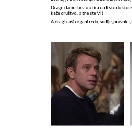
Drage dame, bez obzira da li ste doktorka
kaže društvo, bitne ste VI!
A dragi naši organi reda, sudije, pravnic