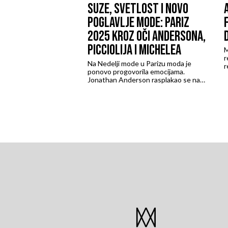
SUZE, SVETLOST I NOVO
POGLAVLJE MODE: PARIZ
2025 KROZ OČI ANDERSONA,
PICCIOLIJA I MICHELEA
M
r
Na Nedelji mode u Parizu moda je
r
ponovo progovorila emocijama.
A
Jonathan Anderson rasplakao se na
u
kraju svoje prve Dior revije, Pierpaolo
N
Piccioli otvorio je poetično novo
s
poglavlje Balenciage, dok je Alessandro
a
Michele obasjao Valentino svetlošću i
p
romantikom svoje vizije „Fireflies“.
u