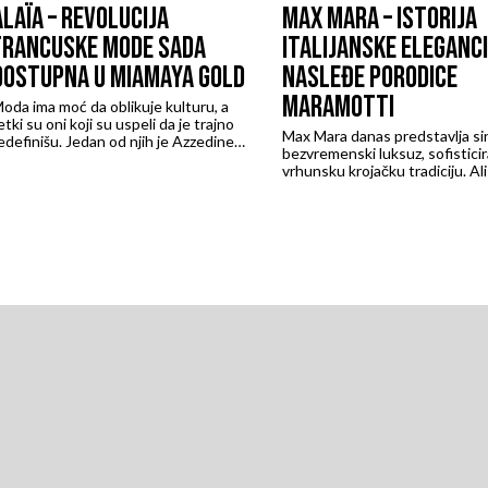
ALAÏA – REVOLUCIJA
MAX MARA – ISTORIJA
FRANCUSKE MODE SADA
ITALIJANSKE ELEGANCIJ
DOSTUPNA U MIAMAYA GOLD
NASLEĐE PORODICE
MARAMOTTI
oda ima moć da oblikuje kulturu, a
etki su oni koji su uspeli da je trajno
Max Mara danas predstavlja si
edefinišu. Jedan od njih je Azzedine
bezvremenski luksuz, sofisticir
laïa, vizionar čiji je rad spoj arhitekture,
vrhunsku krojačku tradiciju. Ali
metnosti i bezvremenske elegancije.
italijanskog “modnog hrama” st
jegovo ime danas stoji rame uz rame
fascinantna priča o vizionaru A
a najvećim francuskim modnim kućama,
Maramottiju i njegovoj porodici,
 komadi koje je kreirao odavno su
decenijama oblikovala modni pe
revazišli status odeće i postali prava
metnička dela.