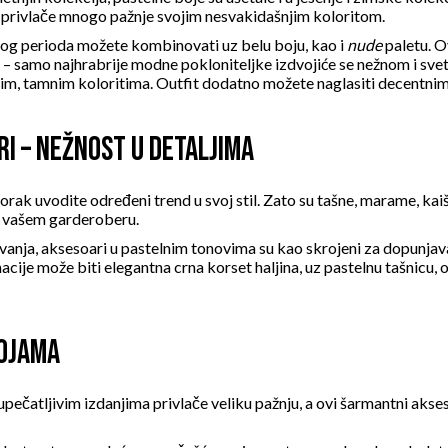
i privlače mnogo pažnje svojim nesvakidašnjim koloritom.
g perioda možete kombinovati uz belu boju, kao i
nude
paletu. O
st – samo najhrabrije modne pokloniteljke izdvojiće se nežnom i s
im, tamnim koloritima. Outfit dodatno možete naglasiti decentni
RI – NEŽNOST U DETALJIMA
rak uvodite određeni trend u svoj stil. Zato su tašne, marame, kaiš
ž vašem garderoberu.
vanja, aksesoari u pastelnim tonovima su kao skrojeni za dopunjav
acije može biti
elegantna crna korset haljina
, uz pastelnu tašnicu,
BOJAMA
upečatljivim izdanjima privlače veliku pažnju, a ovi šarmantni akse