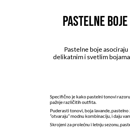
PASTELNE BOJE
Pastelne boje asociraju
delikatnim i svetlim bojam
Specifično je kako pastelni tonovi razo
pažnje različitih outfita.
Puderasti tonovi, boja lavande, pastelno 
“otvaraju” modnu kombinaciju, i daju v
Skrojeni za prolećnu i letnju sezonu, pas