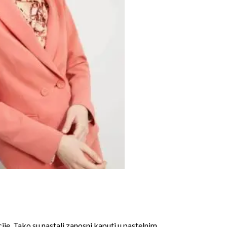
cije. Tako su nastali zanosni
kaputi
u pastelnim