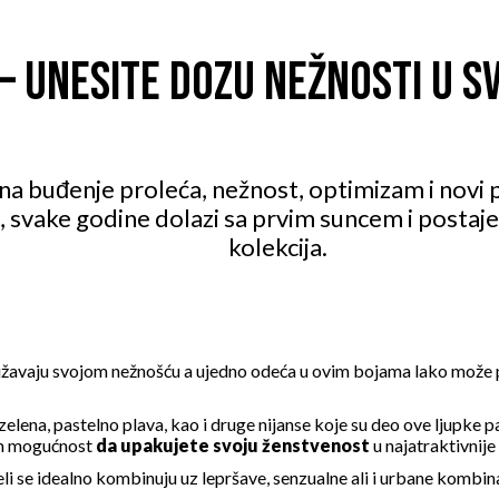
 – UNESITE DOZU NEŽNOSTI U 
 na buđenje proleća, nežnost, optimizam i nov
a, svake godine dolazi sa prvim suncem i posta
kolekcija.
ružavaju svojom nežnošću a ujedno odeća u ovim bojama lako može 
zelena, pastelno plava, kao i druge nijanse koje su deo ove ljupke p
am mogućnost
da upakujete svoju ženstvenost
u najatraktivnije
teli se idealno kombinuju uz lepršave, senzualne ali i urbane komb