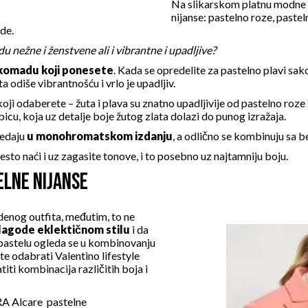
Na slikarskom platnu modne in
nijanse: pastelno roze, pastel
de.
 nežne i ženstvene ali i vibrantne i upadljive?
omadu koji ponesete
. Kada se opredelite za
pastelno plavi sak
a odiše vibrantnošću i vrlo je upadljiv.
 koji odaberete – žuta i plava su znatno upadljivije od pastelno roze 
bicu
, koja uz detalje boje žutog zlata dolazi do punog izražaja.
ledaju
u monohromatskom izdanju
, a odlično se kombinuju sa b
mesto naći i uz zagasite tonove, i to posebno uz najtamniju boju.
ELNE NIJANSE
edenog outfita, međutim, to ne
lagode eklektičnom stilu
i da
pastelu ogleda se u kombinovanju
žete odabrati
Valentino lifestyle
atiti kombinacija različitih boja i
Alcare pastelne