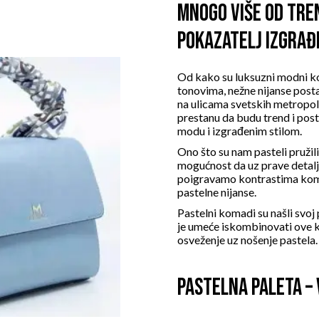
MNOGO VIŠE OD TRE
POKAZATELJ IZGRAĐ
Od kako su
luksuzni modni 
tonovima, nežne nijanse posta
na ulicama svetskih metropola
prestanu da budu trend i pos
modu i izgrađenim stilom.
Ono što su nam pasteli pružili
mogućnost da uz prave detalj
poigravamo kontrastima komb
pastelne nijanse.
Pastelni komadi su našli svo
je umeće iskombinovati ove k
osveženje uz nošenje pastela.
PASTELNA PALETA – 