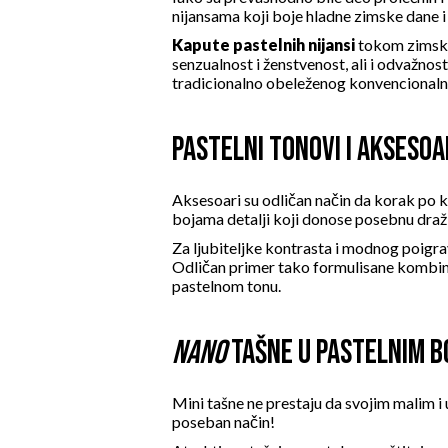
nijansama koji boje hladne zimske dane 
Kapute pastelnih nijansi
tokom zimsko
senzualnost i ženstvenost, ali i odvažno
tradicionalno obeleženog konvencionaln
PASTELNI TONOVI I AKSESOA
Aksesoari
su odličan način da korak po ko
bojama detalji koji donose posebnu dra
Za ljubiteljke kontrasta i modnog poigra
Odličan primer tako formulisane kombin
pastelnom tonu.
NANO
TAŠNE U PASTELNIM 
Mini
tašne
ne prestaju da svojim malim i 
poseban način!