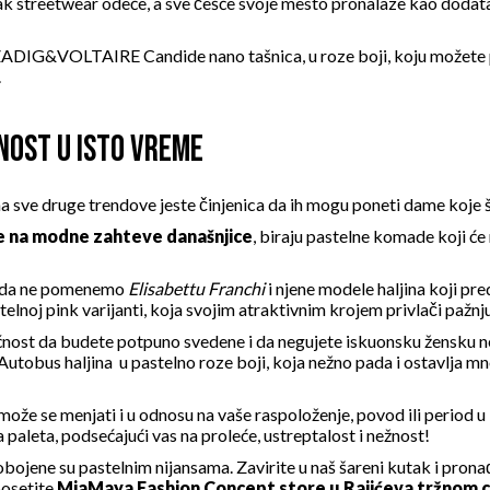
znak streetwear odeće, a sve češće svoje mesto pronalaze kao doda
 je ZADIG&VOLTAIRE
Candide nano tašnica
, u roze boji, koju možete
.
NOST U ISTO VREME
a sve druge trendove jeste činjenica da ih mogu poneti dame koje š
 na modne zahteve današnjice
, biraju pastelne komade koji će
a da ne pomenemo
Elisabettu Franchi
i njene modele haljina koji pr
stelnoj pink
varijanti, koja svojim atraktivnim krojem privlači pažnju
gućnost da budete potpuno svedene i da negujete iskuonsku žensk
Autobus haljina
u pastelno roze boji, koja nežno pada i ostavlja m
že se menjati i u odnosu na vaše raspoloženje, povod ili period u k
 paleta, podsećajući vas na proleće, ustreptalost i nežnost!
ojene su pastelnim nijansama. Zavirite u naš šareni kutak i prona
posetite
MiaMaya Fashion Concept store u Rajićeva tržnom 