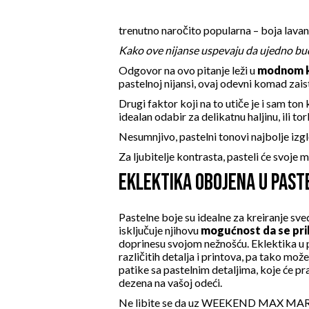
trenutno naročito popularna – boja lavan
Kako ove nijanse uspevaju da ujedno budu
Odgovor na ovo pitanje leži u
modnom k
pastelnoj nijansi, ovaj odevni komad zaist
Drugi faktor koji na to utiče je i sam ton
idealan odabir za delikatnu haljinu, ili
tor
Nesumnjivo, pastelni tonovi najbolje izg
Za ljubitelje kontrasta, pasteli će svoje 
EKLEKTIKA OBOJENA U PAST
Pastelne boje su idealne za kreiranje sv
isključuje njihovu
mogućnost da se pri
doprinesu svojom nežnošću. Eklektika u 
različitih detalja i printova, pa tako mo
patike sa pastelnim detaljima
, koje će pr
dezena na vašoj odeći.
Ne libite se da uz
WEEKEND MAX MARA 