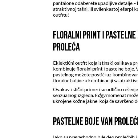
pantalone
odaberete upadljive detalje – b
atraktivnoj tašni, ili svilenkastoj ešarpi 
outfitu!
FLORALNI PRINT I PASTELNE 
PROLEĆA
Eklektični outfit koja istinski oslikava p
kombinuje
floralni print
i pastelne boje. 
pastelnog možete postići uz kombinova
floralne haljine
u kombinaciji sa atrakti
Ovakav i slični primeri su odlično rešenj
senzualnog izgleda. E
dgy
momenat možet
ukrojene
kožne jakne
, koja će savršeno d
PASTELNE BOJE VAN PROLEĆ
Iako su prevashodno bile deo prolećnih i l