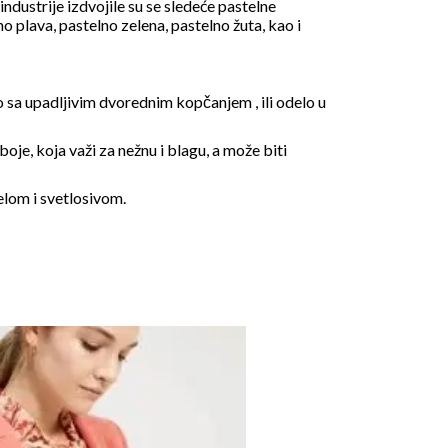
dustrije izdvojile su se sledeće pastelne
no plava, pastelno zelena, pastelno žuta, kao i
o
sa upadljivim dvorednim kopčanjem , ili odelo u
boje, koja važi za nežnu i blagu, a može biti
elom i svetlosivom.