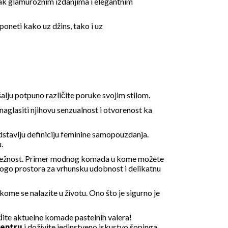
tak glamuroznim izdanjima i elegantnim
 poneti kako uz džins, tako i uz
alju potpuno različite poruke svojim stilom.
 naglasiti njihovu senzualnost i otvorenost ka
edstavlju definiciju feminine samopouzdanja.
.
u nežnost. Primer modnog komada u kome možete
nogo prostora za vrhunsku udobnost i delikatnu
ome se nalazite u životu. Ono što je sigurno je
đite aktuelne komade pastelnih valera!
centru
i doživite jedinstveno iskustvo šopinga.