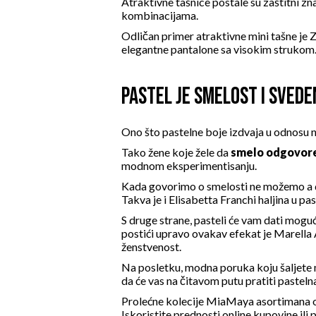
Atraktivne tašnice postale su zaštitni 
kombinacijama.
Odličan primer atraktivne mini tašne
elegantne
pantalone sa visokim strukom
PASTEL JE SMELOST I SVEDE
Ono što pastelne boje izdvaja u odnosu n
Tako žene koje žele da
smelo odgovore
modnom eksperimentisanju.
Kada govorimo o smelosti ne možemo 
Takva je i
Elisabetta Franchi haljina u pa
S druge strane, pasteli će vam dati mo
postići upravo ovakav efekat je
Marella 
ženstvenost.
Na posletku, modna poruka koju šaljete mo
da će vas na čitavom putu pratiti pastelna
Prolećne kolecije MiaMaya asortimana ob
Iskoristite prednosti online kupovine ili 