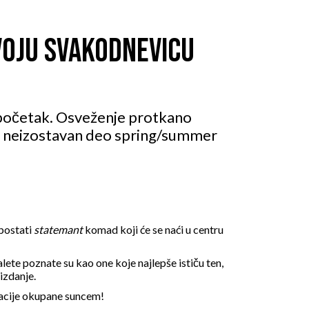
SVOJU SVAKODNEVICU
i početak. Osveženje protkano
je neizostavan deo spring/summer
postati
statemant
komad koji će se naći u centru
alete poznate su kao one koje najlepše ističu ten,
 izdanje.
inacije okupane suncem!