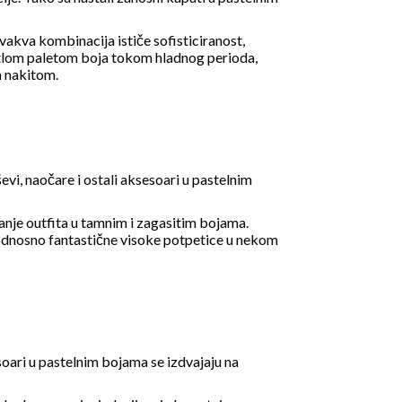
vakva kombinacija ističe sofisticiranost,
vetlom paletom boja tokom hladnog perioda,
m
nakitom
.
evi, naočare i ostali aksesoari u pastelnim
anje outfita u tamnim i zagasitim bojama.
 odnosno fantastične
visoke potpetice
u nekom
soari u pastelnim bojama se izdvajaju na