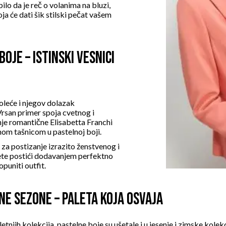
ilo da je reč o volanima na bluzi,
koja će dati šik stilski pečat vašem
BOJE – ISTINSKI VESNICI
roleće i njegov dolazak
Vrsan primer spoja cvetnog i
nje romantične
Elisabetta Franchi
vnom
tašnicom u pastelnoj boji
.
e za postizanje izrazito ženstvenog i
e postići dodavanjem perfektno
opuniti outfit.
NE SEZONE – PALETA KOJA OSVAJA
etnjih kolekcija, pastelne boje su ušetale i u jesenje i zimske kolek