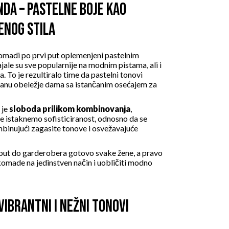
NDA – PASTELNE BOJE KAO
ENOG STILA
komadi
po prvi put oplemenjeni pastelnim
jale su sve popularnije na modnim pistama, ali i
. To je rezultiralo time da pastelni tonovi
tanu obeležje dama sa istančanim osećajem za
 je
sloboda prilikom kombinovanja
,
e istaknemo sofisticiranost, odnosno da se
inujući zagasite tonove i osvežavajuće
j put do garderobera gotovo svake žene, a pravo
omade na jedinstven način i uobličiti modno
VIBRANTNI I NEŽNI TONOVI