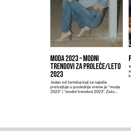
MODA 2023 – MODNI
TRENDOVI ZA PROLEĆE/LETO
K
e
2023
k
i
Jedan od termina koji se najviše
k
pretražuje u poslednje vreme je “moda
B
2023” i “modni trendovi 2023”. Zato
i
smo odlučili da za vas izdvojimo TOP 3
modna trenda i 3 must have boje ove
sezone. Pogledajte koji brendovi i stilovi
iz Miamaya Fashion Concept Store su
pravi trendseteri za proleće 2023, kao i
nadolazeću letnju sezonu!