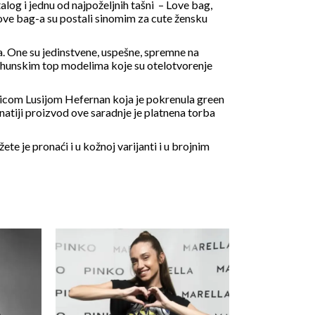
alog i jednu od najpoželjnih tašni – Love bag,
 love bag-a su postali sinomim za cute žensku
a. One su jedinstvene, uspešne, spremne na
 vrhunskim top modelima koje su otelotvorenje
nicom Lusijom Hefernan koja je pokrenula green
atiji proizvod ove saradnje je platnena torba
te je pronaći i u kožnoj varijanti i u brojnim