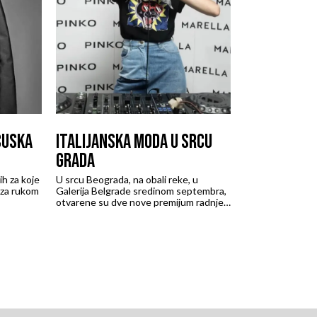
CUSKA
ITALIJANSKA MODA U SRCU
GRADA
ih za koje
U srcu Beograda, na obali reke, u
 za rukom
Galerija Belgrade sredinom septembra,
otvarene su dve nove premijum radnje
prestižnih italijanskih brendova Pinko i
Marella.