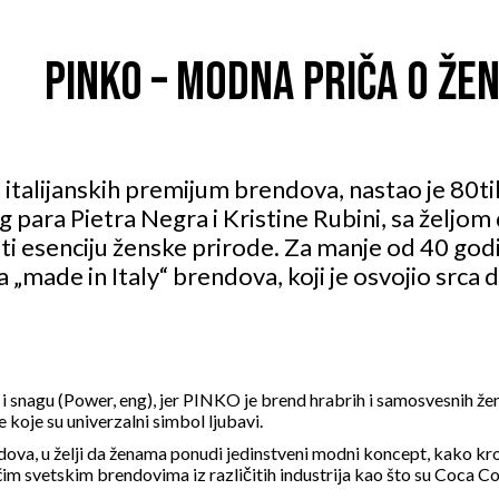
PINKO – MODNA PRIČA O ŽEN
h italijanskih premijum brendova, nastao je 80ti
nog para Pietra Negra i Kristine Rubini, sa želj
iti esenciju ženske prirode. Za manje od 40 god
„made in Italy“ brendova, koji je osvojio srca 
i snagu (Power, eng), jer PINKO je brend hrabrih i samosvesnih ž
 koje su univerzalni simbol ljubavi.
ova, u želji da ženama ponudi jedinstveni modni koncept, kako kroz
ćim svetskim brendovima iz različitih industrija kao što su Coca C