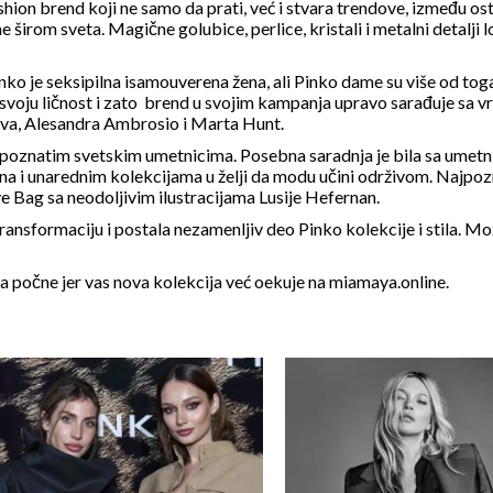
ion brend koji ne samo da prati, već i stvara trendove, između ost
 širom sveta. Magične golubice, perlice, kristali i metalni detalji
o je seksipilna isamouverena žena, ali Pinko dame su više od tog
aze svoju ličnost i zato brend u svojim kampanja upravo sarađuje sa
va, Alesandra Ambrosio i Marta Hunt.
sa poznatim svetskim umetnicima. Posebna saradnja je bila sa umet
na i unarednim kolekcijama u želji da modu učini održivom. Najpozn
ve Bag sa neodoljivim ilustracijama Lusije Hefernan.
ansformaciju i postala nezamenljiv deo Pinko kolekcije i stila. Može
 počne jer vas nova kolekcija već oekuje na
miamaya.online
.