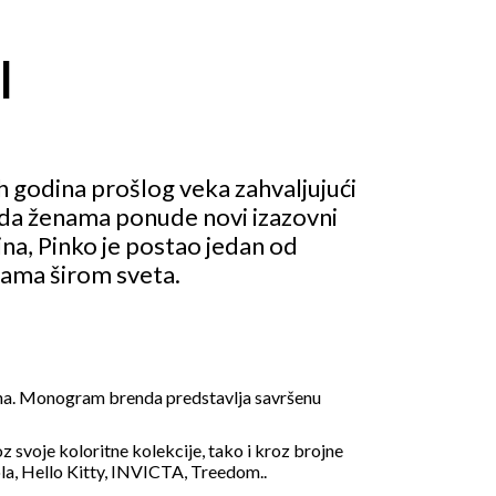
I
h godina prošlog veka zahvaljujući
om da ženama ponude novi izazovni
ina, Pinko je postao jedan od
dama širom sveta.
ena. Monogram brenda predstavlja savršenu
 svoje koloritne kolekcije, tako i kroz brojne
ola, Hello Kitty, INVICTA, Treedom..