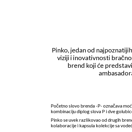
Pinko, jedan od najpoznatiji
viziji i inovativnosti brač
brend koji će predstav
ambasadora 
Početno slovo brenda -P- označava moć 
kombinaciju diplog slova P i dve golubice
Pinko se uvek razlikovao od drugih brend
kolaboracije i kapsula kolekcije sa vode