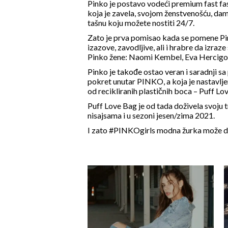
Pinko je postavo vodeći premium fast fash
koja je zavela, svojom ženstvenošću, dame
tašnu koju možete nostiti 24/7.
Zato je prva pomisao kada se pomene Pink
izazove, zavodljive, ali i hrabre da izr
Pinko žene: Naomi Kembel, Eva Hercigo
Pinko je takođe ostao veran i saradnji 
pokret unutar PINKO, a koja je nastavlje
od recikliranih plastičnih boca – Puff Lo
Puff Love Bag je od tada doživela svoju tr
nisajsama i u sezoni jesen/zima 2021.
I zato #PINKOgirls modna žurka može da