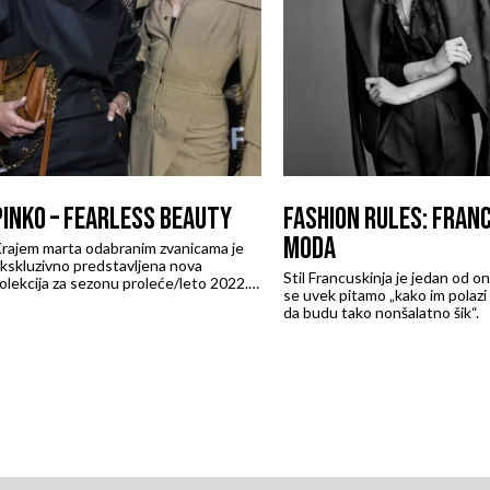
PINKO – FEARLESS BEAUTY
FASHION RULES: FRAN
MODA
rajem marta odabranim zvanicama je
kskluzivno predstavljena nova
Stil Francuskinja je jedan od on
olekcija za sezonu proleće/leto 2022.
se uvek pitamo „kako im polazi
talijanskog brenda Pinko u organizaciji
da budu tako nonšalatno šik“.
ompanije MiaMara i medijske platforme
URO kroz jedinstvene modne
nstalacije i kabare performans.